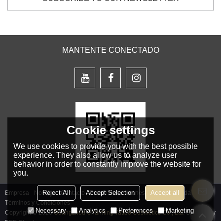
MANTENTE CONECTADO
Cookie settings
We use cookies to provide you with the best possible
experience. They also allow us to analyze user
behavior in order to constantly improve the website for
you.
Reject All
Accept Selection
Accept all
Empresa
Noticias
Contacto
Problemas comunes
Noticia Privada
Términos y Condiciones
Necessary
Analytics
Preferences
Marketing
Copyright © 2026
Guangzhou Charming Tattoo Cosmetics Co., Ltd.
Support By