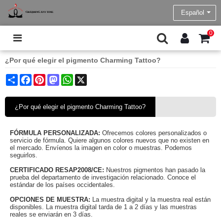
Español
0
¿Por qué elegir el pigmento Charming Tattoo?
Share
Facebook
Pinterest
Mastodon
WhatsApp
X
Tiempo de Actualización:
2022/3/24
¿Por qué elegir el pigmento Charming Tattoo?
FÓRMULA PERSONALIZADA:
Ofrecemos colores personalizados o
servicio de fórmula. Quiere algunos colores nuevos que no existen en
el mercado. Envíenos la imagen en color o muestras. Podemos
seguirlos.
CERTIFICADO RESAP2008/CE:
Nuestros pigmentos han pasado la
prueba del departamento de investigación relacionado. Conoce el
estándar de los países occidentales.
OPCIONES DE MUESTRA:
La muestra digital y la muestra real están
disponibles. La muestra digital tarda de 1 a 2 días y las muestras
reales se enviarán en 3 días.