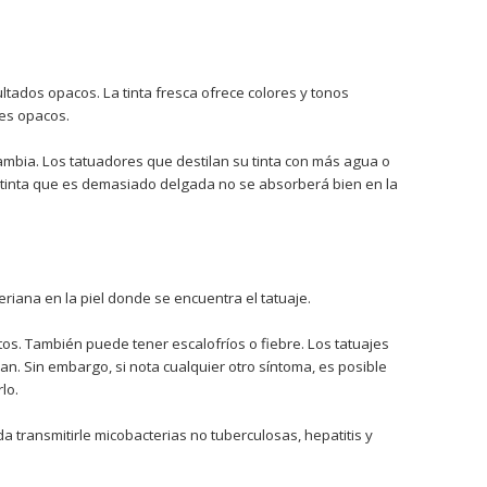
ltados opacos. La tinta fresca ofrece colores y tonos
jes opacos.
cambia. Los tatuadores que destilan su tinta con más agua o
a tinta que es demasiado delgada no se absorberá bien en la
riana en la piel donde se encuentra el tatuaje.
tos. También puede tener escalofríos o fiebre. Los tatuajes
. Sin embargo, si nota cualquier otro síntoma, es posible
lo.
transmitirle micobacterias no tuberculosas, hepatitis y