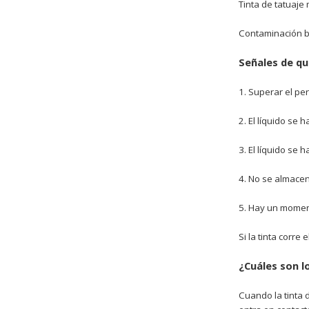
Tinta de tatuaje
Contaminación b
Señales de qu
1. Superar el pe
2. El líquido se h
3. El líquido se
4. No se almace
5. Hay un momen
Si la tinta corre
¿Cuáles son l
Cuando la tinta