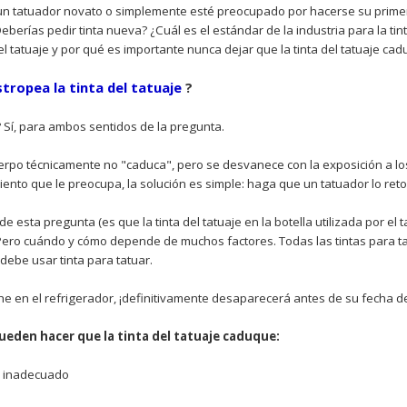
un tatuador novato o simplemente esté preocupado por hacerse su primer
¿Deberías pedir tinta nueva? ¿Cuál es el estándar de la industria para la tin
el tatuaje y por qué es importante nunca dejar que la tinta del tatuaje cad
stropea la tinta del tatuaje
?
? Sí, para ambos sentidos de la pregunta.
uerpo técnicamente no "caduca", pero se desvanece con la exposición a los
miento que le preocupa, la solución es simple: haga que un tatuador lo ret
de esta pregunta (es que la tinta del tatuaje en la botella utilizada por el 
Pero cuándo y cómo depende de muchos factores. Todas las tintas para t
debe usar tinta para tatuar.
he en el refrigerador, ¡definitivamente desaparecerá antes de su fecha d
ueden hacer que la tinta del tatuaje caduque:
 inadecuado