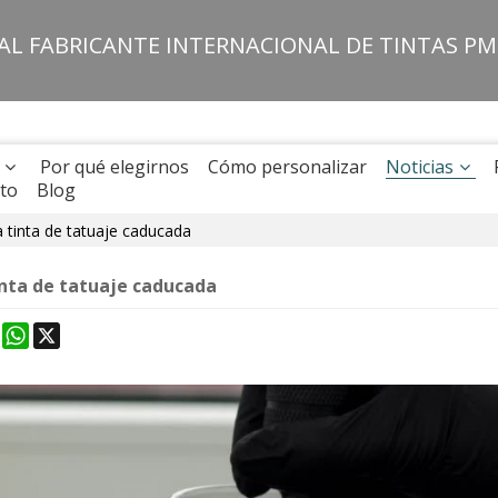
PAL FABRICANTE INTERNACIONAL DE TINTAS P
Por qué elegirnos
Cómo personalizar
Noticias
to
Blog
 tinta de tatuaje caducada
inta de tatuaje caducada
k
erest
Mastodon
WhatsApp
X