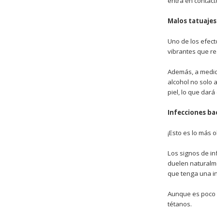
entra en contacto
Malos tatuajes
Uno de los efect
vibrantes que re
Además, a medida
alcohol no solo 
piel, lo que dar
Infecciones ba
¡Esto es lo más 
Los signos de in
duelen naturalme
que tenga una in
Aunque es poco p
tétanos.