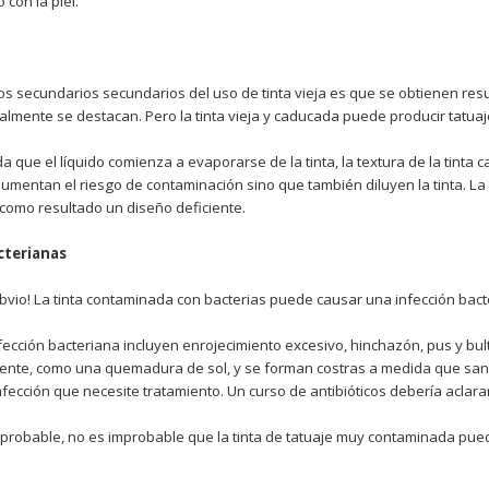
 con la piel.
os secundarios secundarios del uso de tinta vieja es que se obtienen resu
almente se destacan. Pero la tinta vieja y caducada puede producir tatua
 que el líquido comienza a evaporarse de la tinta, la textura de la tinta 
aumentan el riesgo de contaminación sino que también diluyen la tinta. L
á como resultado un diseño deficiente.
cterianas
obvio! La tinta contaminada con bacterias puede causar una infección bacte
fección bacteriana incluyen enrojecimiento excesivo, hinchazón, pus y bul
nte, como una quemadura de sol, y se forman costras a medida que sanan
fección que necesite tratamiento. Un curso de antibióticos debería aclarar
robable, no es improbable que la tinta de tatuaje muy contaminada pueda 