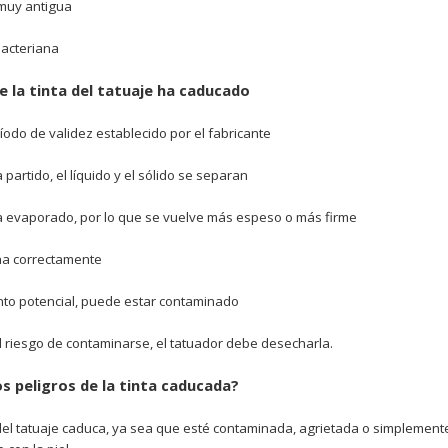
 muy antigua
acteriana
e la tinta del tatuaje ha caducado
ríodo de validez establecido por el fabricante
a partido, el líquido y el sólido se separan
 ha evaporado, por lo que se vuelve más espeso o más firme
na correctamente
to potencial, puede estar contaminado
 el riesgo de contaminarse, el tatuador debe desecharla.
os peligros de la tinta caducada?
 del tatuaje caduca, ya sea que esté contaminada, agrietada o simpleme