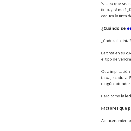
Ya sea que sea 
tinta. ¿Irá mal? 
caduca la tinta d
¿Cuándo se
e
¿Caduca la tinta
La tinta en su c
el tipo de venci
Otra implicación 
tatuaje caduca. 
ningún tatuador 
Pero como la lec
Factores que p
Almacenamiento