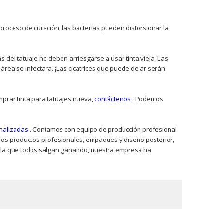
 proceso de curación, las bacterias pueden distorsionar la
as del tatuaje no deben arriesgarse a usar tinta vieja. Las
 área se infectara. ¡Las cicatrices que puede dejar serán
mprar tinta para tatuajes nueva,
contáctenos
. Podemos
onalizadas
. Contamos con equipo de producción profesional
amos productos profesionales, empaques y diseño posterior,
n la que todos salgan ganando, nuestra empresa ha