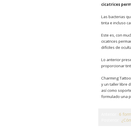
cicatrices pe
Las bacterias qu
tinta e incluso 
Este es, con much
cicatrices perma
difíciles de ocult
Lo anterior pres
proporcionar tint
Charming Tattoo 
y un taller libr
así como soport
formulado una pol
Anterior
6 form
Posterior
¿Cóm