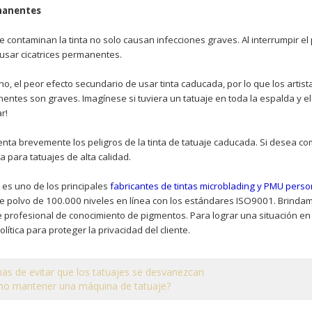
rmanentes
e contaminan la tinta no solo causan infecciones graves. Al interrumpir el
causar cicatrices permanentes.
o, el peor efecto secundario de usar tinta caducada, por lo que los artist
nentes son graves. Imagínese si tuviera un tatuaje en toda la espalda y el
ar!
enta brevemente los peligros de la tinta de tatuaje caducada. Si desea co
a para tatuajes de alta calidad.
es uno de los principales
fabricantes de tintas microblading y PMU pers
e de polvo de 100.000 niveles en línea con los estándares ISO9001. Brind
e profesional de conocimiento de pigmentos. Para lograr una situación e
ítica para proteger la privacidad del cliente.
as de evitar que los tatuajes se desvanezcan
o mantener una máquina de tatuaje?