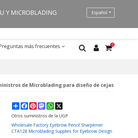
MU Y MICROBLADING
Español
0
Preguntas más frecuentes
ministros de Microblading para diseño de cejas
Share
Facebook
Pinterest
Mastodon
WhatsApp
X
Otros suministros de la UGP
Wholesale Factory Eyebrow Pencil Sharperner
CTA128 Microblading Supplies for Eyebrow Design