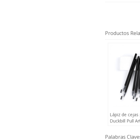
Productos Rel
Lápiz de cejas
Duckbill Pull A
resistente al a
de larga duraci
Palabras Clave
cosmético Mic