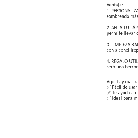
Ventaja:
1.
PERSONALIZA 
sombreado más 
2.
AFILA TU LÁP
permite llevarl
3.
LIMPIEZA RÁPI
con alcohol iso
4.
REGALO ÚTIL 
será una herram
Aquí hay más ra
✅ Fácil de usar
✅ Te ayuda a ob
✅ Ideal para ma