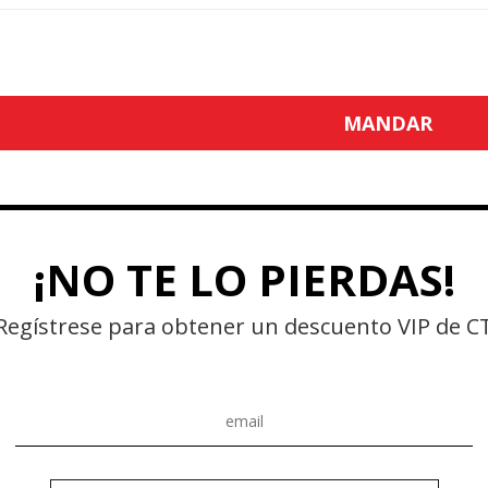
.zip/.jpg/.png/.gif/.doc/.xls/.pdf, máximo 20M
MANDAR
¡NO TE LO PIERDAS!
Regístrese para obtener un descuento VIP de C