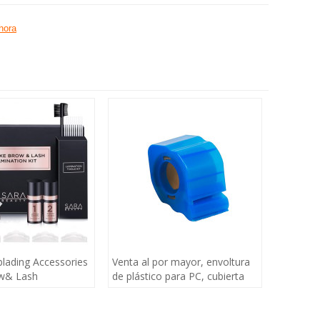
hora
lading Accessories
Venta al por mayor, envoltura
w& Lash
de plástico para PC, cubierta
Kit de maquillaje
de película adhesiva, envoltura
para principiantes
de plástico tatuada, ceja,
delineador de ojos, película de