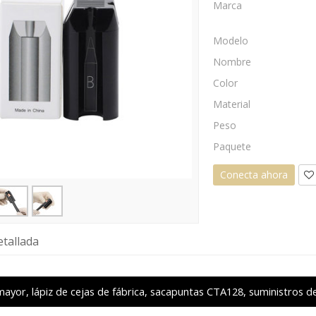
Marca
Modelo
Nombre
Color
Material
Peso
Paquete
Conecta ahora
tallada
mayor, lápiz de cejas de fábrica, sacapuntas CTA128, suministros d