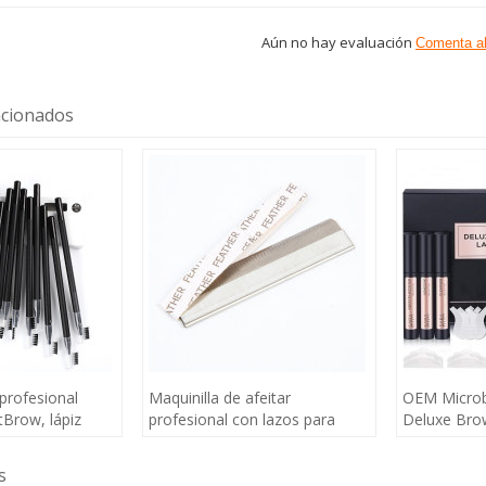
Aún no hay evaluación
Comenta a
acionados
 profesional
Maquinilla de afeitar
OEM Microb
rtBrow, lápiz
profesional con lazos para
Deluxe Bro
gua, maquillaje
hombres y mujeres, artefacto
Lamination 
ón, lápiz
seguro para recortar cejas,
permanente 
s
roblading
maquillador de salón de