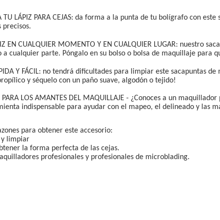
TU LÁPIZ PARA CEJAS: da forma a la punta de tu bolígrafo con este 
precisos.
IZ EN CUALQUIER MOMENTO Y EN CUALQUIER LUGAR: nuestro sacapunt
o a cualquier parte. Póngalo en su bolso o bolsa de maquillaje para qu
DA Y FÁCIL: no tendrá dificultades para limpiar este sacapuntas de 
propílico y séquelo con un paño suave, algodón o tejido!
PARA LOS AMANTES DEL MAQUILLAJE - ¿Conoces a un maquillador pr
ienta indispensable para ayudar con el mapeo, el delineado y las ma
zones para obtener este accesorio:
 y limpiar
tener la forma perfecta de las cejas.
quilladores profesionales y profesionales de microblading.