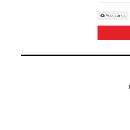
Solo admite .rar/
Accesorios