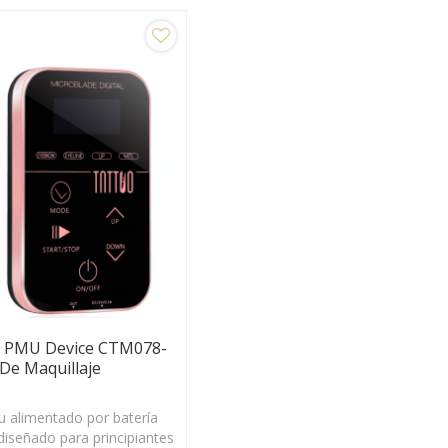
0 PMU Device CTM078-
De Maquillaje
u alimentado por batería
iseñado para principiantes