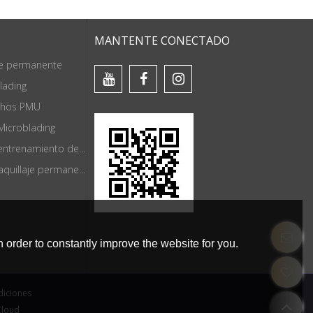
MANTENTE CONECTADO
je permanente
lading
chos PMU
Microblading
Herramientas de entrenamiento de maquillaje permanente
Suministros de maquillaje permanente
 order to constantly improve the website for you.
diciones
Cloud