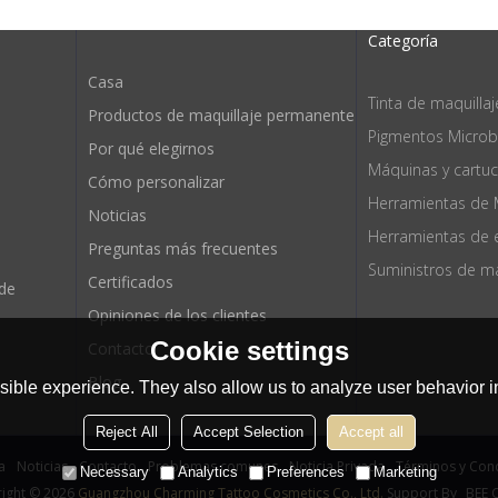
Categoría
Casa
Tinta de maquilla
Productos de maquillaje permanente
Pigmentos Microb
Por qué elegirnos
Máquinas y cartu
Cómo personalizar
Herramientas de 
Noticias
Preguntas más frecuentes
Certificados
 de
Opiniones de los clientes
Cookie settings
Contacto
Blog
ible experience. They also allow us to analyze user behavior in
Reject All
Accept Selection
Accept all
a
Noticias
Contacto
Problemas comunes
Noticia Privada
Términos y Con
Necessary
Analytics
Preferences
Marketing
ight © 2026
Guangzhou Charming Tattoo Cosmetics Co., Ltd.
Support By
BEE 