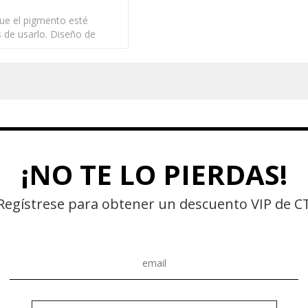
ue el pigmento esté
 de usarlo. Diseño de
firmemente el escritorio
recciones, más estable.
¡NO TE LO PIERDAS!
Regístrese para obtener un descuento VIP de C