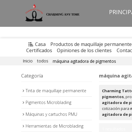
PRINCI
Casa
Productos de maquillaje permanente
Certificados
Opiniones de los clientes
Contac
Inicio
todos
/
/
máquina agitadora de pigmentos
Categoría
máquina agit
Tinta de maquillaje permanente
Charming Tatt
pigmentos
, pr
Pigmentos Microblading
agitadora de 
cotización para
Máquinas y cartuchos PMU
agitadora de 
Herramientas de Microblading
1 resultados