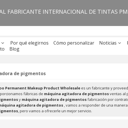
PAL FABRICANTE INTERNACIONAL DE TINTAS P
Por qué elegirnos
Cómo personalizar
Noticias
to
Blog
adora de pigmentos
oo Permanent Makeup Product Wholesale
es un fabricante y proveed
oporcionamos fábricas de
máquina agitadora de pigmentos
ventas al 
pigmentos
y
máquina agitadora de pigmentos
fabricación por contra
máquina agitadora de pigmentos
, vamos a responder de una manera 
pigmentos
, pero vamos a ofrecerle un mejor servicio.