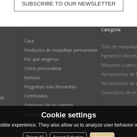
Categoría
Casa
Tinta de maquilla
Productos de maquillaje permanente
Pigmentos Microb
Por qué elegirnos
Máquinas y cartu
Cómo personalizar
Herramientas de 
Noticias
Preguntas más frecuentes
Certificados
 de
Opiniones de los clientes
Cookie settings
Contacto
Blog
ible experience. They also allow us to analyze user behavior in