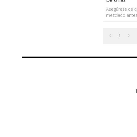
Asegúrese de q
mezclado antes
ventosa, chupa 
en todas las di
1