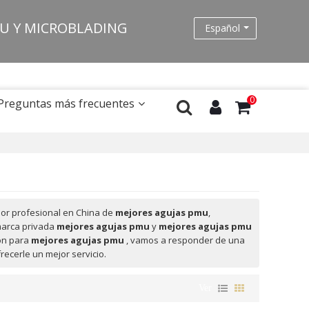
MU Y MICROBLADING
Español
0
Preguntas más frecuentes
or profesional en China de
mejores agujas pmu
,
marca privada
mejores agujas pmu
y
mejores agujas pmu
ión para
mejores agujas pmu
, vamos a responder de una
recerle un mejor servicio.
Ver