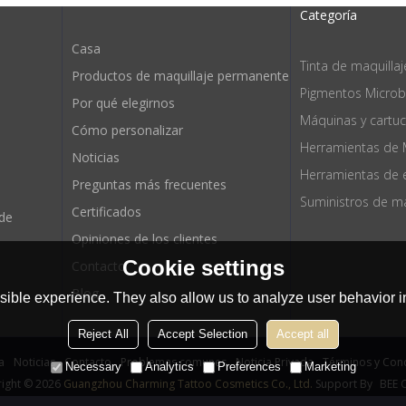
Categoría
Casa
Tinta de maquilla
Productos de maquillaje permanente
Pigmentos Microb
Por qué elegirnos
Máquinas y cartu
Cómo personalizar
Herramientas de 
Noticias
Preguntas más frecuentes
Certificados
 de
Opiniones de los clientes
Cookie settings
Contacto
Blog
ible experience. They also allow us to analyze user behavior in
Reject All
Accept Selection
Accept all
a
Noticias
Contacto
Problemas comunes
Noticia Privada
Términos y Con
Necessary
Analytics
Preferences
Marketing
ight © 2026
Guangzhou Charming Tattoo Cosmetics Co., Ltd.
Support By
BEE 