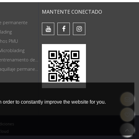
MANTENTE CONECTADO
je permanente
lading
chos PMU
Microblading
Herramientas de entrenamiento de maquillaje permanente
Suministros de maquillaje permanente
 order to constantly improve the website for you.
diciones
Cloud