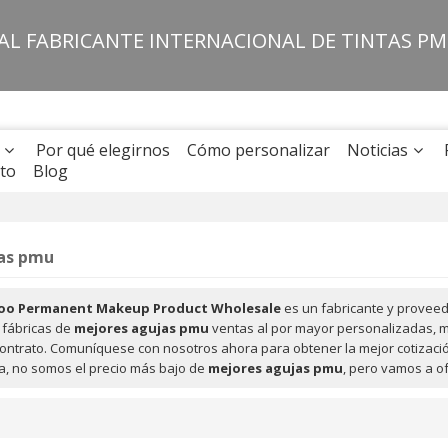
PAL FABRICANTE INTERNACIONAL DE TINTAS P
Por qué elegirnos
Cómo personalizar
Noticias
to
Blog
as pmu
oo Permanent Makeup Product Wholesale
es un fabricante y proveed
fábricas de
mejores agujas pmu
ventas al por mayor personalizadas, 
contrato. Comuníquese con nosotros ahora para obtener la mejor cotizac
, no somos el precio más bajo de
mejores agujas pmu
, pero vamos a of