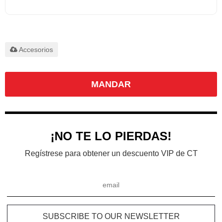
Solo admite
.rar/.zip/.jpg/.png/.gif/.doc/.xls/.pdf,
máximo 20M
Accesorios
MANDAR
¡NO TE LO PIERDAS!
Regístrese para obtener un descuento VIP de CT