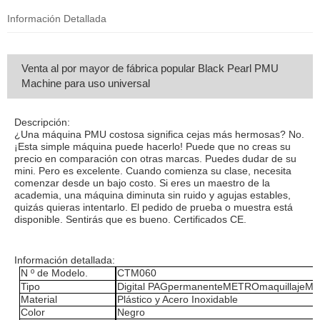
Información Detallada
Venta al por mayor de fábrica popular Black Pearl PMU
Machine para uso universal
Descripción:
¿Una máquina PMU costosa significa cejas más hermosas? No.
¡Esta simple máquina puede hacerlo! Puede que no creas su
precio en comparación con otras marcas. Puedes dudar de su
mini. Pero es excelente. Cuando comienza su clase, necesita
comenzar desde un bajo costo. Si eres un maestro de la
academia, una máquina diminuta sin ruido y agujas estables,
quizás quieras intentarlo. El pedido de prueba o muestra está
disponible. Sentirás que es bueno. Certificados CE.
Información detallada:
N º de Modelo.
CTM060
Tipo
Digital
PAG
permanente
METRO
maquillaje
ME
Material
Plástico y Acero Inoxidable
Color
Negro