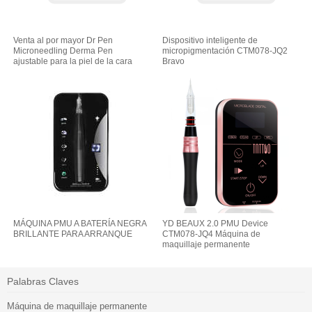
Venta al por mayor Dr Pen
Dispositivo inteligente de
Microneedling Derma Pen
micropigmentación CTM078-JQ2
ajustable para la piel de la cara
Bravo
MÁQUINA PMU A BATERÍA NEGRA
YD BEAUX 2.0 PMU Device
BRILLANTE PARA ARRANQUE
CTM078-JQ4 Máquina de
maquillaje permanente
Palabras Claves
Máquina de maquillaje permanente