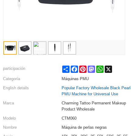
Share
Facebook
Pinterest
Mastodon
WhatsApp
X
participación
Categoría
Máquinas PMU
English details
Popular Factory Wholesale Black Pearl
PMU Machine for Universal Use
Marca
Charming Tattoo Permanent Makeup
Product Wholesale
Modelo
CTM060
Nombre
Máquina de perlas negras