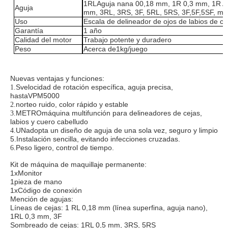
1R
L
Aguja nana
0
0,18 mm, 1R 0,3 mm, 1R A
Aguja
mm, 3RL, 3RS, 3F, 5RL, 5RS, 3F,5F,5SF, mic
Uso
Escala de delineador de ojos de labios de ce
Garantía
1 año
Calidad del motor
Trabajo potente y duradero
Peso
Acerca de
1
kg/juego
Nuevas ventajas y funciones:
S
velocidad de rotación específica, aguja precisa,
1.
hasta
VPM5000
norte
o ruido, color rápido y estable
2.
METRO
máquina multifunción
para delineadores de cejas,
3.
labios y cuero cabelludo
UN
adopta un diseño de aguja de una sola vez, seguro y limpio
4.
5.
Instalación sencilla, evitando infecciones cruzadas.
Peso ligero, control de tiempo.
6.
Kit de máquina de maquillaje permanente
:
1x
Monitor
1
pieza de mano
1x
Código de conexión
Mención de agujas:
Líneas de cejas: 1 RL 0,18 mm (línea superfina, aguja nano),
1RL 0,3 mm, 3F
Sombreado de cejas: 1RL 0,5 mm, 3RS, 5RS