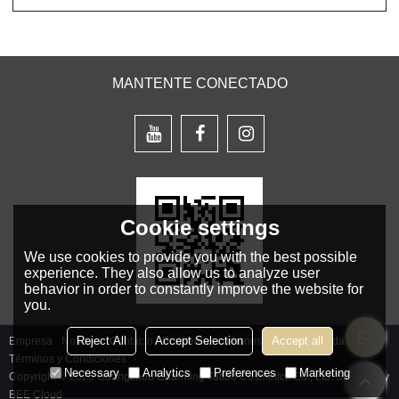
MANTENTE CONECTADO
Cookie settings
We use cookies to provide you with the best possible
experience. They also allow us to analyze user
behavior in order to constantly improve the website for
you.
Reject All
Accept Selection
Accept all
Empresa
Noticias
Contacto
Problemas comunes
Noticia Privada
Términos y Condiciones
Necessary
Analytics
Preferences
Marketing
Copyright © 2026
Guangzhou Charming Tattoo Cosmetics Co., Ltd.
Support By
BEE Cloud