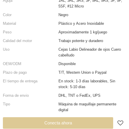
Aguja
1RL, 3RL, 3RS, 3F, 5RL, 5RS, 3F, 5F,
5SF, #12 Micro
Color
Negro
Material
Plástico y Acero Inoxidable
Peso
Aproximadamente 1 kg/juego
Calidad del motor
Trabajo potente y duradero
Uso
Cejas Labio Delineador de ojos Cuero
cabelludo
OEM/ODM
Disponible
Plazo de pago
T/T, Western Union o Paypal
El tiempo de entrega
En stock: 1-3 días laborables, Sin
stock: 5-10 días
Forma de envio
DHL, TNT o FedEx, UPS
Tipo
Máquina de maquillaje permanente
digital
Conecta ahora