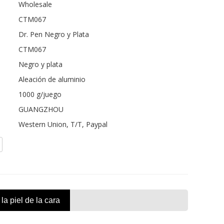
Wholesale
CTM067
Dr. Pen Negro y Plata
CTM067
Negro y plata
Aleación de aluminio
1000 g/juego
GUANGZHOU
Western Union, T/T, Paypal
a piel de la cara