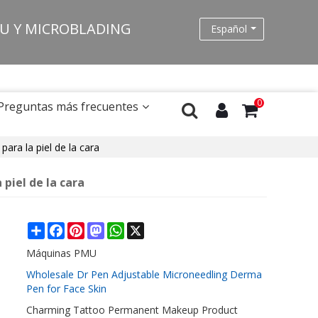
MU Y MICROBLADING
Español
0
Preguntas más frecuentes
ara la piel de la cara
piel de la cara
Share
Facebook
Pinterest
Mastodon
WhatsApp
X
Máquinas PMU
Wholesale Dr Pen Adjustable Microneedling Derma
Pen for Face Skin
Charming Tattoo Permanent Makeup Product