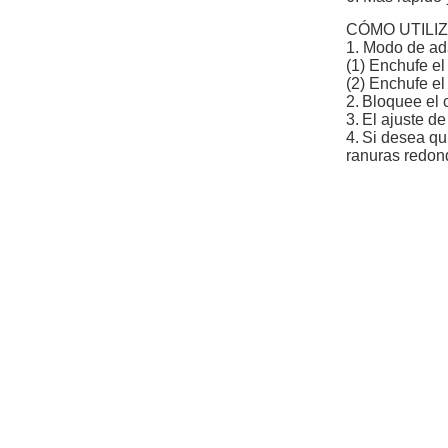
CÓMO UTILI
1. Modo de ad
(1) Enchufe el
(2) Enchufe e
2.
Bloquee el c
3.
El ajuste d
4.
Si desea qui
ranuras redond