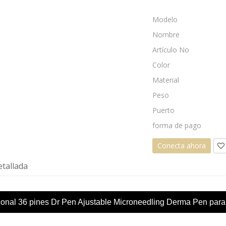
Modelo
Nombre
Artículo No
Color
Material
Peso
Puerto
forma de pago
Conecta ahora
tallada
ional 36 pines Dr Pen Ajustable Microneedling Derma Pen para l