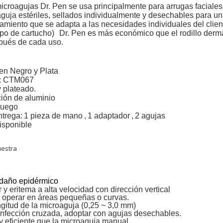
croagujas Dr. Pen se usa principalmente para arrugas faciales, c
aguja estériles, sellados individualmente y desechables para u
tamiento que se adapta a las necesidades individuales del cli
po de cartucho)
Dr. Pen es más económico que el rodillo derma
pués de cada uso.
en Negro y Plata
lo: CTM067
 plateado.
ción de aluminio
juego
trega:
1 pieza de mano
,
1 adaptador
,
2 agujas
isponible
estra
 daño epidérmico
 y eritema a alta velocidad con dirección vertical
e operar en áreas pequeñas o curvas.
ongitud de la microaguja (0,25 ~ 3,0 mm)
 infección cruzada, adoptar con agujas desechables.
y eficiente que la microaguja manual.