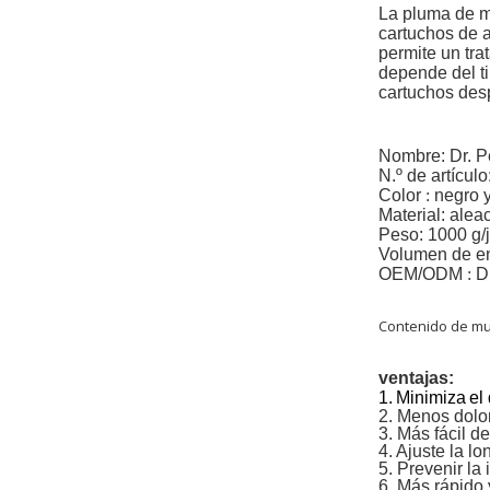
La pluma de mi
cartuchos de 
permite un tra
depende del ti
cartuchos des
Nombre: Dr. P
N.º de artícu
Color
:
negro y
Material: alea
Peso: 1000 g/
Volumen de en
OEM/ODM
:
D
Contenido de mu
ventajas:
1.
Minimiza
el
2. Menos dolor
3. Más fácil d
4. Ajuste la l
5. Prevenir la
6. Más rápido 