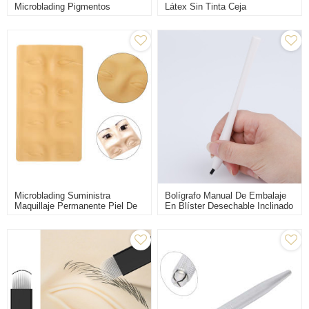
Microblading Pigmentos
Látex Sin Tinta Ceja
Microblading Tinta Para Tatuaje
Microblading Práctica Piel Sin
De Cejas
Tinta PMU Práctica De
Entrenamiento De Cejas
Almohadilla Para La Piel Para
Beauty Academy School
Microblading Suministra
Bolígrafo Manual De Embalaje
Maquillaje Permanente Piel De
En Blíster Desechable Inclinado
Silicona Tatuaje 3D Práctica
Blanco Microblading
Piel Para Cejas