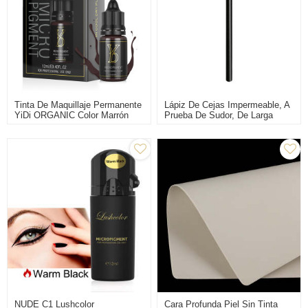
Tinta De Maquillaje Permanente
Lápiz De Cejas Impermeable, A
YiDi ORGANIC Color Marrón
Prueba De Sudor, De Larga
Oscuro Para Tatuaje De Cejas
Duración, Sin Manchas, Para
PMU
Mapeo, Maquillaje Permanente,
Lápices De Cejas
NUDE C1 Lushcolor
Cara Profunda Piel Sin Tinta