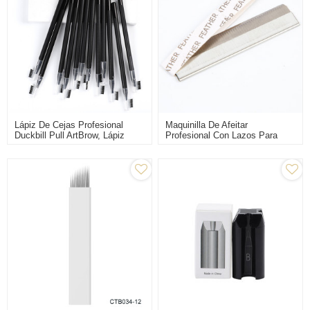
Lápiz De Cejas Profesional
Maquinilla De Afeitar
Duckbill Pull ArtBrow, Lápiz
Profesional Con Lazos Para
Resistente Al Agua, Maquillaje
Hombres Y Mujeres, Artefacto
De Larga Duración, Lápiz
Seguro Para Recortar Cejas,
Cosmético Microblading
Maquillador De Salón De
Belleza Para Principiantes