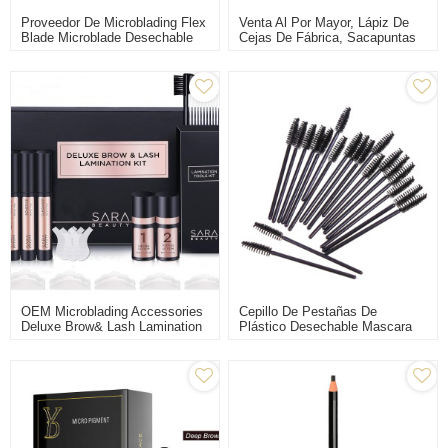
Proveedor De Microblading Flex
Venta Al Por Mayor, Lápiz De
Blade Microblade Desechable
Cejas De Fábrica, Sacapuntas
Para Tatuaje De Cejas
CTA128, Suministros De
Microblading Para Diseño De
Cejas
OEM Microblading Accessories
Cepillo De Pestañas De
Deluxe Brow& Lash Lamination
Plástico Desechable Mascara
Kit De Maquillaje Permanente
Wand Eyebrow Lash Brush
Para Principiantes